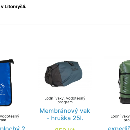
 v Litomyšli.
Lodní vaky, Vodotěsný
program
Membránový vak
 Vodotěsný
Lodní vak
- hruška 25l.
ram
pr
 plochý 2
expedi