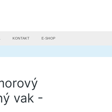
L
KONTAKT
E-SHOP
morový
ý vak -