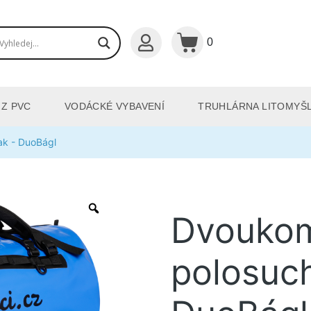
0
 Z PVC
VODÁCKÉ VYBAVENÍ
TRUHLÁRNA LITOMYŠ
k - DuoBágl
Dvouko
polosuch