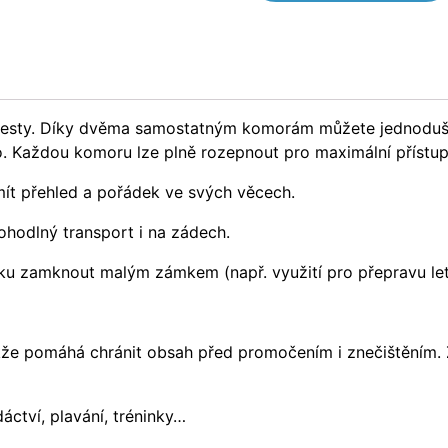
cesty. Díky dvěma samostatným komorám můžete jednoduše
. Každou komoru lze plně rozepnout pro maximální přístu
 mít přehled a pořádek ve svých věcech.
odlný transport i na zádech.
šku zamknout malým zámkem (např. využití pro přepravu le
takže pomáhá chránit obsah před promočením i znečištěním.
áctví, plavání, tréninky…