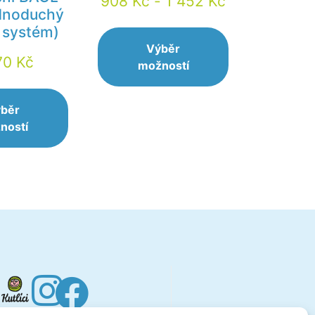
908
Kč
-
1 452
Kč
ednoduchý
 systém)
Výběr
70
Kč
možností
běr
ností