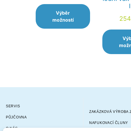
l
Výběr
25
možností
Vý
možn
SERVIS
ZAKÁZKOVÁ VÝROBA 
PŮJČOVNA
NAFUKOVACÍ ČLUNY
O NÁS