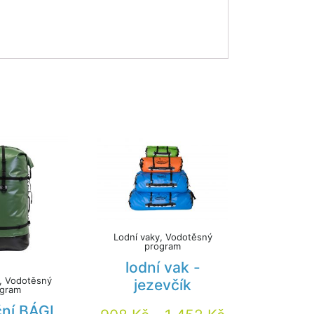
Lodní vaky, Vodotěsný
program
lodní vak -
y, Vodotěsný
jezevčík
ogram
ční BÁGL