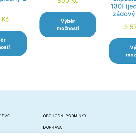
850
Kč
130l (j
zádový
4
Kč
Výběr
3 5
možností
běr
ostí
Vý
mož
Z PVC
OBCHODNÍ PODMÍNKY
DOPRAVA